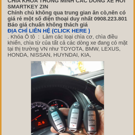
CHÌA KHÓA THÔNG MINH CÁC DÒNG XE HƠI
SMARTKEY ZIN
Chính chủ không qua trung gian ăn cò,nên có
giá rẻ một số điện thoại duy nhất 0908.223.801
Báo giá chuẩn không thách giá
ĐỊA CHỈ LIÊN HỆ (CLICK HERE )
. Khóa Ô tô : Làm các loại chìa cơ, chìa điều
khiển, chìa từ của tất cả các dòng xe đang có mặt
tại thị trường VN như TOYOTA, BMW, LEXUS,
HONDA, NISSAN, HUYNDAI, KIA,