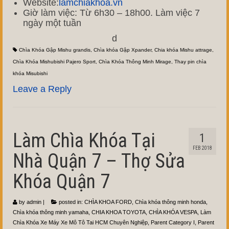
Website:
lamchiakhoa.vn
Giờ làm việc: Từ 6h30 – 18h00. Làm việc 7
ngày một tuần
d
Chìa Khóa Gập Mishu grandis
,
Chìa khóa Gập Xpander
,
Chia khóa Mishu attrage
,
Chìa Khóa Mishubishi Pajero Sport
,
Chìa Khóa Thông Minh Mirage
,
Thay pin chìa
khóa Misubishi
Leave a Reply
Làm Chìa Khóa Tại
1
FEB 2018
Nhà Quận 7 – Thợ Sửa
Khóa Quận 7
by
admin
|
posted in:
CHÌA KHOA FORD
,
Chìa khóa thông minh honda
,
Chìa khóa thông minh yamaha
,
CHIA KHOA TOYOTA
,
CHÌA KHÓA VESPA
,
Làm
Chìa Khóa Xe Máy Xe Mô Tô Tai HCM Chuyên Nghiệp
,
Parent Category I
,
Parent