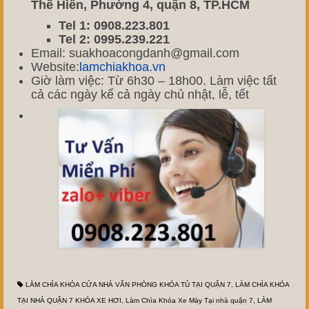
Thế Hiển, Phường 4, quận 8, TP.HCM
Tel 1: 0908.223.801
Tel 2: 0995.239.221
Email: suakhoacongdanh@gmail.com
Website:
lamchiakhoa.vn
Giờ làm việc: Từ 6h30 – 18h00. Làm việc tất
cả các ngày kể cả ngày chủ nhật, lễ, tết
LÀM CHÌA KHÓA CỬA NHÀ VĂN PHÒNG KHÓA TỦ TẠI QUẬN 7
,
LÀM CHÌA KHÓA
TẠI NHÀ QUẬN 7 KHÓA XE HƠI
,
Làm Chìa Khóa Xe Máy Tại nhà quận 7
,
LÀM