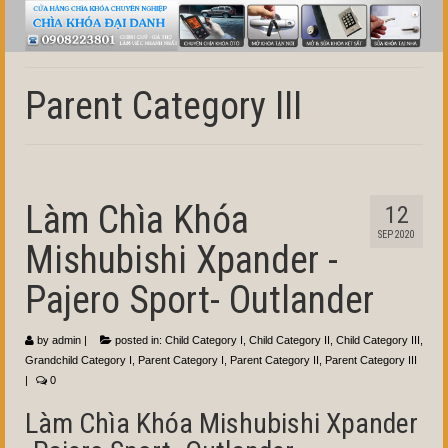
Parent Category III
Làm Chìa Khóa
12
SEP 2020
Mishubishi Xpander -
Pajero Sport- Outlander
by
admin
|
posted in:
Child Category I
,
Child Category II
,
Child Category III
,
Grandchild Category I
,
Parent Category I
,
Parent Category II
,
Parent Category III
|
0
Làm Chìa Khóa Mishubishi Xpander