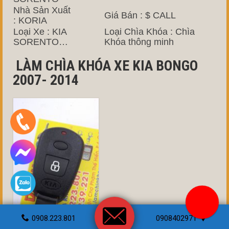
Nhà Sản Xuất
Giá Bán : $ CALL
: KORIA
Loại Xe : KIA
Loại Chìa Khóa : Chìa
SORENTO…
Khóa thông minh
LÀM CHÌA KHÓA XE KIA BONGO
2007- 2014
0908.223.801
0908402971