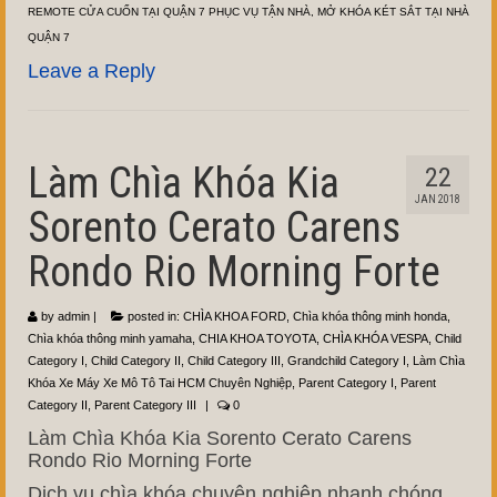
REMOTE CỬA CUỐN TẠI QUẬN 7 PHỤC VỤ TẬN NHÀ
,
MỞ KHÓA KÉT SẮT TẠI NHÀ
QUẬN 7
Leave a Reply
Làm Chìa Khóa Kia
22
JAN 2018
Sorento Cerato Carens
Rondo Rio Morning Forte
by
admin
|
posted in:
CHÌA KHOA FORD
,
Chìa khóa thông minh honda
,
Chìa khóa thông minh yamaha
,
CHIA KHOA TOYOTA
,
CHÌA KHÓA VESPA
,
Child
Category I
,
Child Category II
,
Child Category III
,
Grandchild Category I
,
Làm Chìa
Khóa Xe Máy Xe Mô Tô Tai HCM Chuyên Nghiệp
,
Parent Category I
,
Parent
Category II
,
Parent Category III
|
0
Làm Chìa Khóa Kia Sorento Cerato Carens
Rondo Rio Morning Forte
Dịch vụ chìa khóa chuyên nghiệp nhanh chóng