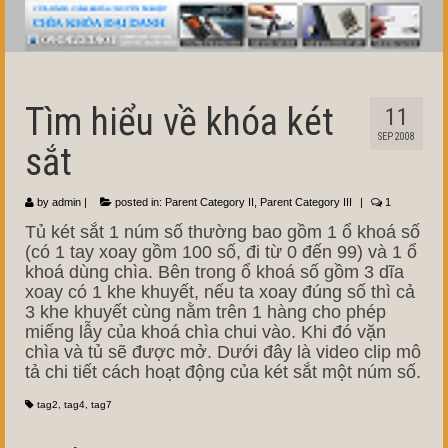
Tìm hiểu về khóa két
11
SEP 2008
sắt
by
admin
|
posted in:
Parent Category II
,
Parent Category III
|
1
Tủ két sắt 1 núm số thường bao gồm 1 ổ khoá số
(có 1 tay xoay gồm 100 số, đi từ 0 đến 99) và 1 ổ
khoá dùng chìa. Bên trong ổ khoá số gồm 3 dĩa
xoay có 1 khe khuyết, nếu ta xoay đúng số thì cả
3 khe khuyết cùng nằm trên 1 hàng cho phép
miếng lẫy của khoá chìa chui vào. Khi đó vặn
chìa và tủ sẽ được mở. Dưới đây là video clip mô
tả chi tiết cách hoạt động của két sắt một núm số.
tag2
,
tag4
,
tag7