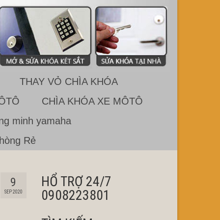
THAY VỎ CHÌA KHÓA
 ÔTÔ
CHÌA KHÓA XE MÔTÔ
ông minh yamaha
Phòng Rẻ
HỔ TRỢ 24/7
9
0908223801
SEP 2020