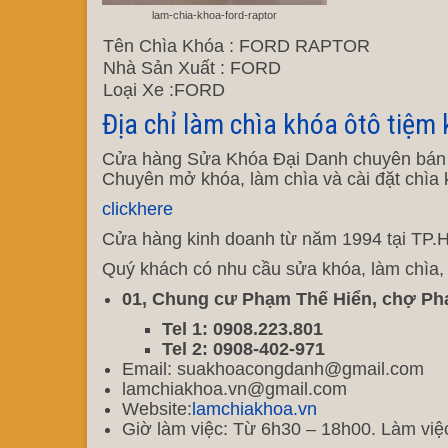
lam-chia-khoa-ford-raptor
Tên Chìa Khóa : FORD RAPTOR
Nhà Sản Xuất : FORD
Loại Xe :FORD
Địa chỉ làm chìa khóa ôtô tiệm
Cửa hàng Sửa Khóa Đại Danh chuyên bán sỉ 
Chuyên mở khóa, làm chìa và cài đặt chìa k
clickhere
Cửa hàng kinh doanh từ năm 1994 tại TP.HC
Quý khách có nhu cầu sửa khóa, làm chìa, độ
01, Chung cư Phạm Thế Hiển, chợ Ph
Tel 1: 0908.223.801
Tel 2: 0908-402-971
Email: suakhoacongdanh@gmail.com
lamchiakhoa.vn@gmail.com
Website:
lamchiakhoa.vn
Giờ làm việc: Từ 6h30 – 18h00. Làm việ