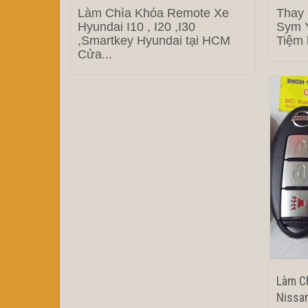
Làm Chìa Khóa Remote Xe
Thay
Hyundai I10 , I20 ,I30
Sym Y
,Smartkey Hyundai tại HCM
Tiệm 
Cửa...
Làm Ch
Nissan