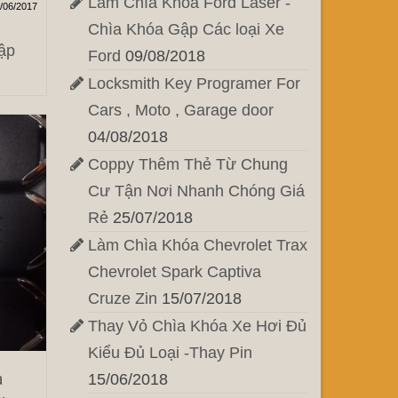
Làm Chìa Khóa Ford Laser -
/06/2017
Chìa Khóa Gập Các loại Xe
ập
Ford
09/08/2018
Locksmith Key Programer For
Cars , Moto , Garage door
04/08/2018
Coppy Thêm Thẻ Từ Chung
Cư Tận Nơi Nhanh Chóng Giá
Rẻ
25/07/2018
Làm Chìa Khóa Chevrolet Trax
Chevrolet Spark Captiva
Cruze Zin
15/07/2018
Thay Vỏ Chìa Khóa Xe Hơi Đủ
Kiểu Đủ Loại -Thay Pin
a
15/06/2018