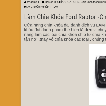
by
admin
|
posted in:
CHÌA KHOA FORD
,
Chìa khóa thông minh
HCM Chuyên Nghiệp
|
0
Làm Chìa Khóa Ford Raptor -C
Cửa hàng chìa khóa đại danh dịch vụ L
khóa đại danh phạm thế hiển là đơn vị chu
năng làm các loại chìa khóa chip từ chìa k
tận nơi ,thay vỏ chìa khóa các loại , chúng t