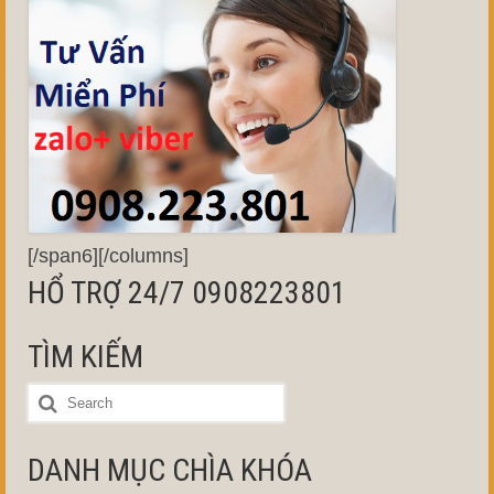
[/span6][/columns]
HỔ TRỢ 24/7 0908223801
TÌM KIẾM
DANH MỤC CHÌA KHÓA