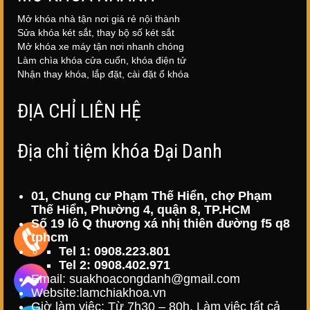
Mở khóa nhà tận nơi giá rẻ nội thành
Sửa khóa két sắt, thay bộ số két sắt
Mở khóa xe máy tận nơi nhanh chóng
Làm chìa khóa cửa cuốn, khóa điện tử
Nhận thay khóa, lắp đặt, cài đặt ổ khóa
ĐỊA CHỈ LIÊN HỆ
Địa chỉ tiệm khóa Đại Danh
01, Chung cư Phạm Thế Hiển, chợ Phạm
Thế Hiển, Phường 4, quận 8, TP.HCM
Số 19 lô Q thương xá nhị thiên đường f5 q8
tphcm
Tel 1: 0908.223.801
Tel 2: 0908.402.971
Email: suakhoacongdanh@gmail.com
Website:
lamchiakhoa.vn
Giờ làm việc: Từ 7h30 – 80h. Làm việc tất cả