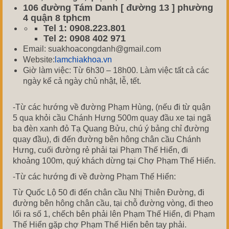
106 đường Tám Danh [ đường 13 ] phường
4 quận 8 tphcm
Tel 1: 0908.223.801
Tel 2: 0908 402 971
Email: suakhoacongdanh@gmail.com
Website:
lamchiakhoa.vn
Giờ làm việc: Từ 6h30 – 18h00. Làm việc tất cả các
ngày kể cả ngày chủ nhật, lễ, tết.
-Từ các hướng về đường Phạm Hùng, (nếu đi từ quận
5 qua khỏi cầu Chánh Hưng 500m quay đầu xe tại ngã
ba đèn xanh đỏ Tạ Quang Bửu, chú ý bảng chỉ đường
quay đầu), đi đến đường bên hông chân cầu Chánh
Hưng, cuối đường rẻ phải tại Phạm Thế Hiển, đi
khoảng 100m, quý khách dừng tại Chợ Phạm Thế Hiển.
-Từ các hướng đi về đường Phạm Thế Hiển:
Từ Quốc Lộ 50 đi đến chân cầu Nhị Thiên Đường, đi
đường bên hông chân cầu, tại chỗ đường vòng, đi theo
lối ra số 1, chếch bên phải lên Phạm Thế Hiển, đi Phạm
Thế Hiển gặp chợ Phạm Thế Hiển bên tay phải.