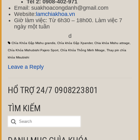
Tel 2: 0908-402-971
Email: suakhoacongdanh@gmail.com
Website:
lamchiakhoa.vn
Giờ làm việc: Từ 6h30 – 18h00. Làm việc 7
ngày một tuần
d
Chìa Khóa Gập Mishu grandis
,
Chìa khóa Gập Xpander
,
Chia khóa Mishu attrage
,
Chìa Khóa Mishubishi Pajero Sport
,
Chìa Khóa Thông Minh Mirage
,
Thay pin chìa
khóa Misubishi
Leave a Reply
HỔ TRỢ 24/7 0908223801
TÌM KIẾM