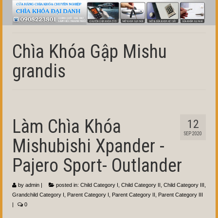
Chìa Khóa Gập Mishu
grandis
Làm Chìa Khóa
12
SEP 2020
Mishubishi Xpander -
Pajero Sport- Outlander
by
admin
|
posted in:
Child Category I
,
Child Category II
,
Child Category III
,
Grandchild Category I
,
Parent Category I
,
Parent Category II
,
Parent Category III
|
0