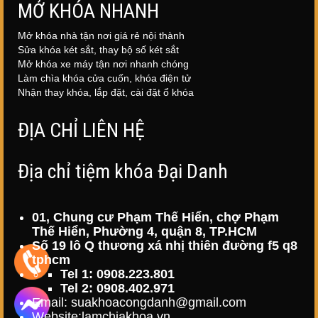
MỞ KHÓA NHANH
Mở khóa nhà tận nơi giá rẻ nội thành
Sửa khóa két sắt, thay bộ số két sắt
Mở khóa xe máy tận nơi nhanh chóng
Làm chìa khóa cửa cuốn, khóa điện tử
Nhận thay khóa, lắp đặt, cài đặt ổ khóa
ĐỊA CHỈ LIÊN HỆ
Địa chỉ tiệm khóa Đại Danh
01, Chung cư Phạm Thế Hiển, chợ Phạm
Thế Hiển, Phường 4, quận 8, TP.HCM
Số 19 lô Q thương xá nhị thiên đường f5 q8
tphcm
Tel 1: 0908.223.801
Tel 2: 0908.402.971
Email: suakhoacongdanh@gmail.com
Website:
lamchiakhoa.vn