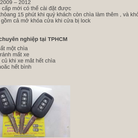
 2009 – 2012
 cấp mới có thể cài đặt được
t khỏang 15 phút khi quý khách còn chìa làm thêm , và k
o gồm cả mở khóa cửa khi cửa bị lock
a chuyên nghiệp tại TPHCM
ất một chìa
tránh mất xe
a củ khi xe mât hết chìa
hoăc hết bình