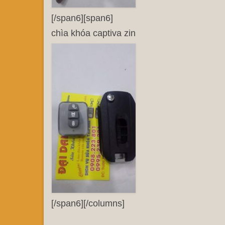
[/span6][span6]
chìa khóa captiva zin
[/span6][/columns]