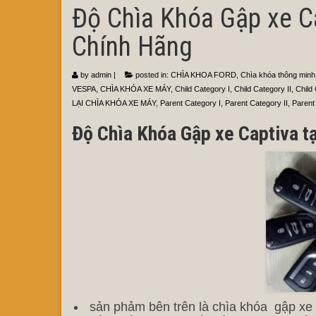
Độ Chìa Khóa Gập xe Ca
Chính Hãng
by
admin
|
posted in:
CHÌA KHOA FORD
,
Chìa khóa thông minh
VESPA
,
CHÌA KHÓA XE MÁY
,
Child Category I
,
Child Category II
,
Child 
LẠI CHÌA KHÓA XE MÁY
,
Parent Category I
,
Parent Category II
,
Parent 
Độ Chìa Khóa Gập xe Captiva t
sản phảm bên trên là chìa khóa gập xe c