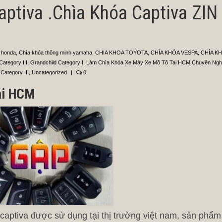
ptiva .Chìa Khóa Captiva ZIN
 honda
,
Chìa khóa thông minh yamaha
,
CHIA KHOA TOYOTA
,
CHÌA KHÓA VESPA
,
CHÌA K
Category III
,
Grandchild Category I
,
Làm Chìa Khóa Xe Máy Xe Mô Tô Tai HCM Chuyên Ngh
Category III
,
Uncategorized
|
0
ại HCM
aptiva được sử dụng tại thị trường việt nam, sản phẩm 