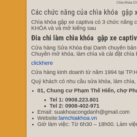
Chìa Khóa Ch
Các chức năng của chìa khóa gập x
Chìa khóa gập xe captiva có 3 chức nă
KHÓA và và mở kiếng sau
Đia chi làm chìa khóa gập xe capti
Cửa hàng Sửa Khóa Đại Danh chuyên bán sỉ 
Chuyên mở khóa, làm chìa và cài đặt chìa k
clickhere
Cửa hàng kinh doanh từ năm 1994 tại TP.HC
Quý khách có nhu cầu sửa khóa, làm chìa, độ
01, Chung cư Phạm Thế Hiển, chợ Ph
Tel 1: 0908.223.801
Tel 2: 0908-402-971
Email: suakhoacongdanh@gmail.com
Website:
lamchiakhoa.vn
Giờ làm việc: Từ 6h30 – 18h00. Làm việ