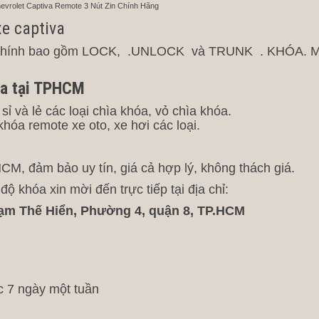
evrolet Captiva Remote 3 Nút Zin Chính Hãng
e captiva
ng chính bao gồm LOCK, .UNLOCK và TRUNK . KHÓA. 
va tại TPHCM
và lẻ các loại chìa khóa, vỏ chìa khóa.
hóa remote xe oto, xe hơi các loại.
M, đảm bảo uy tín, giá cả hợp lý, không thách giá.
 khóa xin mời đến trực tiếp tại địa chỉ:
ạm Thế Hiển, Phường 4, quận 8, TP.HCM
c 7 ngày một tuần