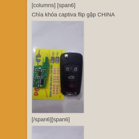
[columns] [span6]
Chìa khóa captiva flip gập CHINA
[/span6][span6]