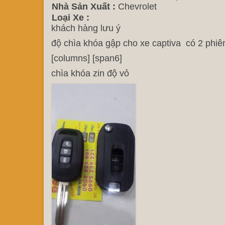
Nhà Sản Xuất :
Chevrolet
Loại Xe :
khách hàng lưu ý
độ chìa khóa gập cho xe captiva có 2 phiê
[columns] [span6]
chìa khóa zin độ vỏ