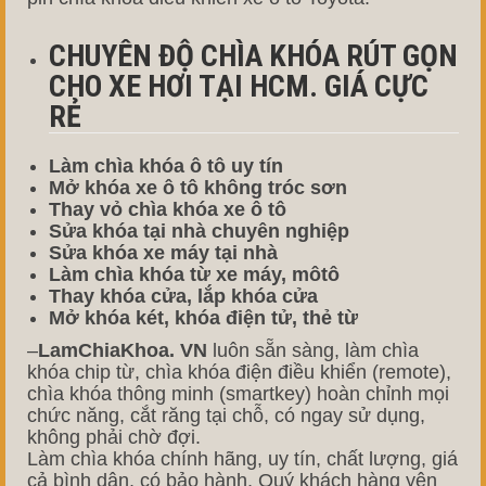
CHUYÊN ĐỘ CHÌA KHÓA RÚT GỌN
CHO XE HƠI TẠI HCM. GIÁ CỰC
RẺ
Làm chìa khóa ô tô uy tín
Mở khóa xe ô tô không tróc sơn
Thay vỏ chìa khóa xe ô tô
Sửa khóa tại nhà chuyên nghiệp
Sửa khóa xe máy tại nhà
Làm chìa khóa từ xe máy, môtô
Thay khóa cửa, lắp khóa cửa
Mở khóa két, khóa điện tử, thẻ từ
–
LamChiaKhoa. VN
luôn sẵn sàng, làm chìa
khóa chip từ, chìa khóa điện điều khiển (remote),
chìa khóa thông minh (smartkey) hoàn chỉnh mọi
chức năng, cắt răng tại chỗ, có ngay sử dụng,
không phải chờ đợi.
Làm chìa khóa chính hãng, uy tín, chất lượng, giá
cả bình dân, có bảo hành, Quý khách hàng yên