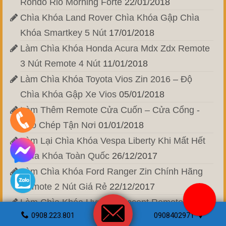
Rondo Rio Morning Forte
22/01/2018
Chìa Khóa Land Rover Chìa Khóa Gập Chìa
Khóa Smartkey 5 Nút
17/01/2018
Làm Chìa Khóa Honda Acura Mdx Zdx Remote
3 Nút Remote 4 Nút
11/01/2018
Làm Chìa Khóa Toyota Vios Zin 2016 – Độ
Chìa Khóa Gập Xe Vios
05/01/2018
Làm Thêm Remote Cửa Cuốn – Cửa Cổng -
Sao Chép Tận Nơi
01/01/2018
Làm Lại Chìa Khóa Vespa Liberty Khi Mất Hết
Chìa Khóa Toàn Quốc
26/12/2017
Làm Chìa Khóa Ford Ranger Zin Chính Hãng
Remote 2 Nút Giá Rẻ
22/12/2017
Làm Chìa Khóa Hyundai Accent Remote Accent
0908.223.801
0908402971
Blue 3 button
17/12/2017