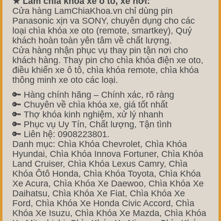
★ Làm chìa khóa xe ô tô, xe hơi:
Cửa hàng LamChiaKhoa.vn chỉ dùng pin
Panasonic xịn va SONY, chuyên dụng cho các
loại chìa khóa xe oto (remote, smartkey), Quý
khách hoàn toàn yên tâm về chất lượng.
Cửa hàng nhận phục vụ thay pin tận nơi cho
khách hàng. Thay pin cho chìa khóa điện xe oto,
điều khiển xe ô tô, chìa khóa remote, chìa khóa
thông minh xe oto các loại.
🔑 Hàng chính hãng – Chính xác, rõ ràng
🔑 Chuyên về chìa khóa xe, giá tốt nhất
🔑 Thợ khóa kinh nghiệm, xử lý nhanh
🔑 Phục vụ Uy Tín, Chất lượng, Tận tình
🔑 Liên hệ: 0908223801.
Danh mục: Chìa Khóa Chevrolet, Chìa Khóa
Hyundai, Chìa Khóa Innova Fortuner, Chìa Khóa
Land Cruiser, Chìa Khóa Lexus Camry, Chìa
Khóa Ôtô Honda, Chìa Khóa Toyota, Chìa Khóa
Xe Acura, Chìa Khóa Xe Daewoo, Chìa Khóa Xe
Daihatsu, Chìa Khóa Xe Fiat, Chìa Khóa Xe
Ford, Chìa Khóa Xe Honda Civic Accord, Chìa
Khóa Xe Isuzu, Chìa Khóa Xe Mazda, Chìa Khóa