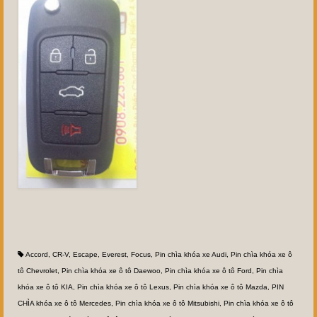
Accord
,
CR-V
,
Escape
,
Everest
,
Focus
,
Pin chìa khóa xe Audi
,
Pin chìa khóa xe ô
tô Chevrolet
,
Pin chìa khóa xe ô tô Daewoo
,
Pin chìa khóa xe ô tô Ford
,
Pin chìa
khóa xe ô tô KIA
,
Pin chìa khóa xe ô tô Lexus
,
Pin chìa khóa xe ô tô Mazda
,
PIN
CHÌA khóa xe ô tô Mercedes
,
Pin chìa khóa xe ô tô Mitsubishi
,
Pin chìa khóa xe ô tô