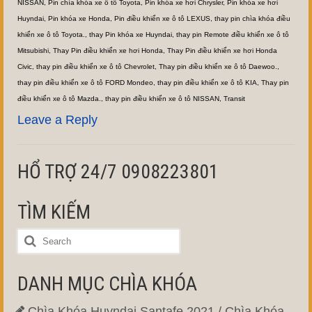
NISSAN
,
Pin chìa khóa xe ô tô Toyota
,
Pin khóa xe hơi Chrysler
,
Pin khóa xe hơi
Huyndai
,
Pin khóa xe Honda
,
Pin điều khiển xe ô tô LEXUS
,
thay pin chìa khóa điều
khiển xe ô tô Toyota.
,
thay Pin khóa xe Huyndai
,
thay pin Remote điều khiển xe ô tô
Mitsubishi
,
Thay Pin điều khiển xe hơi Honda
,
Thay Pin điều khiển xe hơi Honda
Civic
,
thay pin điều khiển xe ô tô Chevrolet
,
Thay pin điều khiển xe ô tô Daewoo.
,
thay pin điều khiển xe ô tô FORD Mondeo
,
thay pin điều khiển xe ô tô KIA
,
Thay pin
điều khiển xe ô tô Mazda.
,
thay pin điều khiển xe ô tô NISSAN
,
Transit
Leave a Reply
HỔ TRỢ 24/7 0908223801
TÌM KIẾM
DANH MỤC CHÌA KHÓA
Chìa Khóa Huyndai Santafe 2021 / Chìa Khóa