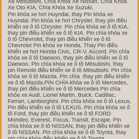
Xe Mitsubishi, Chìa Khóa Xe Nissan, Chìa Khóa
Xe Oto KIA, Chìa Khóa Xe Suzuki.
Pin khóa xe hơi Huyndai, thay Pin khóa xe
Huyndai. Pin khóa xe hơi Chrysler, thay pin điều
khiển xe ô tô Chrysler. Pin chìa khóa xe ô tô KIA,
thay pin điều khiển xe ô tô KIA. Pin chìa khóa xe
ô tô Chevrolet, thay pin điều khiển xe ô tô
Chevrolet Pin khóa xe Honda, Thay Pin điều
khiển xe hơi Honda Civic, CR-V, Accord. Pin chìa
khóa xe ô tô Daewoo, thay pin điều khiển xe ô tô
Daewoo. Pin chìa khóa xe ô tô Mitsubishi, thay
pin Remote điều khiển xe ô tô Mitsubishi. Pin chìa
khóa xe ô tô Mazda, Pin chìa thay pin điều khiển
xe ô tô Mazda.PIN CHÌA khóa xe ô tô Mercedes,
thay pin điều khiển xe ô tô Mercedes Pin chìa
khóa xe Audi, Lionel Martin, Buick, Cadillac,
Ferrari, Lamborghini. Pin chìa khóa xe ô tô Lexus,
Pin điều khiển xe ô tô LEXUS. Pin chìa khóa xe ô
tô Ford, thay pin điều khiển xe ô tô FORD
Mondeo, Everest, Focus, Transit, Escape. Pin
chìa khóa xe ô tô NISSAN, thay pin điều khiển xe
ô tô NISSAN. Pin chìa khóa xe ô tô Toyota, thay
pin chìa khóa điều khiển xe ô tô Toyota.