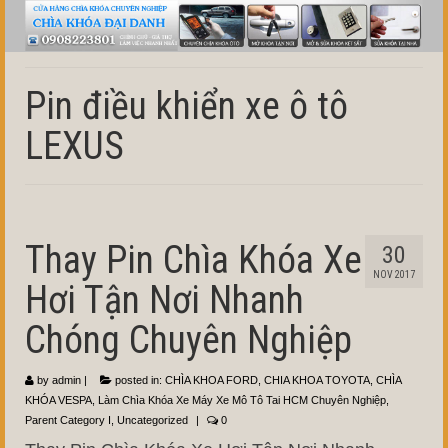
Pin điều khiển xe ô tô
LEXUS
Thay Pin Chìa Khóa Xe
30
NOV 2017
Hơi Tận Nơi Nhanh
Chóng Chuyên Nghiệp
by
admin
|
posted in:
CHÌA KHOA FORD
,
CHIA KHOA TOYOTA
,
CHÌA
KHÓA VESPA
,
Làm Chìa Khóa Xe Máy Xe Mô Tô Tai HCM Chuyên Nghiệp
,
Parent Category I
,
Uncategorized
|
0