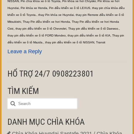
NISSAN
,
Pin chìa khóa xe ô tô Toyota
,
Pin khóa xe hơi Chrysler
,
Pin khóa xe hơi
Huyndai
,
Pin khóa xe Honda
,
Pin điều khiển xe ô tô LEXUS
,
thay pin chìa khóa điều
khiển xe ô tô Toyota.
,
thay Pin khóa xe Huyndai
,
thay pin Remote điều khiển xe ô tô
Mitsubishi
,
Thay Pin điều khiển xe hơi Honda
,
Thay Pin điều khiển xe hơi Honda
Civic
,
thay pin điều khiển xe ô tô Chevrolet
,
Thay pin điều khiển xe ô tô Daewoo.
,
thay pin điều khiển xe ô tô FORD Mondeo
,
thay pin điều khiển xe ô tô KIA
,
Thay pin
điều khiển xe ô tô Mazda.
,
thay pin điều khiển xe ô tô NISSAN
,
Transit
Leave a Reply
HỔ TRỢ 24/7 0908223801
TÌM KIẾM
DANH MỤC CHÌA KHÓA
Chìa Khóa Huyndai Santafe 2021 / Chìa Khóa