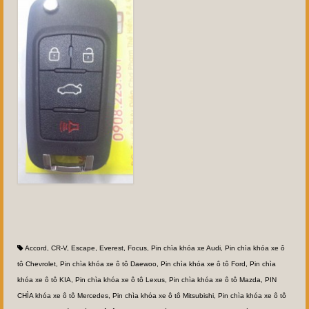
Accord
,
CR-V
,
Escape
,
Everest
,
Focus
,
Pin chìa khóa xe Audi
,
Pin chìa khóa xe ô
tô Chevrolet
,
Pin chìa khóa xe ô tô Daewoo
,
Pin chìa khóa xe ô tô Ford
,
Pin chìa
khóa xe ô tô KIA
,
Pin chìa khóa xe ô tô Lexus
,
Pin chìa khóa xe ô tô Mazda
,
PIN
CHÌA khóa xe ô tô Mercedes
,
Pin chìa khóa xe ô tô Mitsubishi
,
Pin chìa khóa xe ô tô