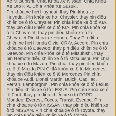
Xe Mitsubishi, Chìa Khóa Xe Nissan, Chìa Khóa
Xe Oto KIA, Chìa Khóa Xe Suzuki.
Pin khóa xe hơi Huyndai, thay Pin khóa xe
Huyndai. Pin khóa xe hơi Chrysler, thay pin điều
khiển xe ô tô Chrysler. Pin chìa khóa xe ô tô KIA,
thay pin điều khiển xe ô tô KIA. Pin chìa khóa xe
ô tô Chevrolet, thay pin điều khiển xe ô tô
Chevrolet Pin khóa xe Honda, Thay Pin điều
khiển xe hơi Honda Civic, CR-V, Accord. Pin chìa
khóa xe ô tô Daewoo, thay pin điều khiển xe ô tô
Daewoo. Pin chìa khóa xe ô tô Mitsubishi, thay
pin Remote điều khiển xe ô tô Mitsubishi. Pin chìa
khóa xe ô tô Mazda, Pin chìa thay pin điều khiển
xe ô tô Mazda.PIN CHÌA khóa xe ô tô Mercedes,
thay pin điều khiển xe ô tô Mercedes Pin chìa
khóa xe Audi, Lionel Martin, Buick, Cadillac,
Ferrari, Lamborghini. Pin chìa khóa xe ô tô Lexus,
Pin điều khiển xe ô tô LEXUS. Pin chìa khóa xe ô
tô Ford, thay pin điều khiển xe ô tô FORD
Mondeo, Everest, Focus, Transit, Escape. Pin
chìa khóa xe ô tô NISSAN, thay pin điều khiển xe
ô tô NISSAN. Pin chìa khóa xe ô tô Toyota, thay
pin chìa khóa điều khiển xe ô tô Toyota.