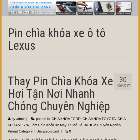
Pin chìa khóa xe ô tô
Lexus
Thay Pin Chìa Khóa Xe
30
NOV 2017
Hơi Tận Nơi Nhanh
Chóng Chuyên Nghiệp
by
admin
|
posted in:
CHÌA KHOA FORD
,
CHIA KHOA TOYOTA
,
CHÌA
KHÓA VESPA
,
Làm Chìa Khóa Xe Máy Xe Mô Tô Tai HCM Chuyên Nghiệp
,
Parent Category I
,
Uncategorized
|
0