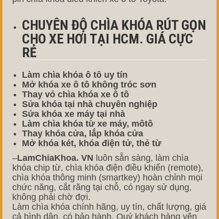
CHUYÊN ĐỘ CHÌA KHÓA RÚT GỌN
CHO XE HƠI TẠI HCM. GIÁ CỰC
RẺ
Làm chìa khóa ô tô uy tín
Mở khóa xe ô tô không tróc sơn
Thay vỏ chìa khóa xe ô tô
Sửa khóa tại nhà chuyên nghiệp
Sửa khóa xe máy tại nhà
Làm chìa khóa từ xe máy, môtô
Thay khóa cửa, lắp khóa cửa
Mở khóa két, khóa điện tử, thẻ từ
–
LamChiaKhoa. VN
luôn sẵn sàng, làm chìa
khóa chip từ, chìa khóa điện điều khiển (remote),
chìa khóa thông minh (smartkey) hoàn chỉnh mọi
chức năng, cắt răng tại chỗ, có ngay sử dụng,
không phải chờ đợi.
Làm chìa khóa chính hãng, uy tín, chất lượng, giá
cả bình dân, có bảo hành, Quý khách hàng yên