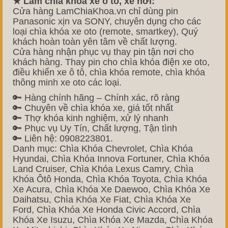
★ Làm chìa khóa xe ô tô, xe hơi:
Cửa hàng LamChiaKhoa.vn chỉ dùng pin
Panasonic xịn va SONY, chuyên dụng cho các
loại chìa khóa xe oto (remote, smartkey), Quý
khách hoàn toàn yên tâm về chất lượng.
Cửa hàng nhận phục vụ thay pin tận nơi cho
khách hàng. Thay pin cho chìa khóa điện xe oto,
điều khiển xe ô tô, chìa khóa remote, chìa khóa
thông minh xe oto các loại.
🔑 Hàng chính hãng – Chính xác, rõ ràng
🔑 Chuyên về chìa khóa xe, giá tốt nhất
🔑 Thợ khóa kinh nghiệm, xử lý nhanh
🔑 Phục vụ Uy Tín, Chất lượng, Tận tình
🔑 Liên hệ: 0908223801.
Danh mục: Chìa Khóa Chevrolet, Chìa Khóa
Hyundai, Chìa Khóa Innova Fortuner, Chìa Khóa
Land Cruiser, Chìa Khóa Lexus Camry, Chìa
Khóa Ôtô Honda, Chìa Khóa Toyota, Chìa Khóa
Xe Acura, Chìa Khóa Xe Daewoo, Chìa Khóa Xe
Daihatsu, Chìa Khóa Xe Fiat, Chìa Khóa Xe
Ford, Chìa Khóa Xe Honda Civic Accord, Chìa
Khóa Xe Isuzu, Chìa Khóa Xe Mazda, Chìa Khóa