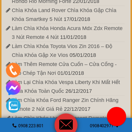
Rondo Rio Morning Forte
22/01/2018
Chìa Khóa Land Rover Chìa Khóa Gập Chìa
Khóa Smartkey 5 Nút
17/01/2018
Làm Chìa Khóa Honda Acura Mdx Zdx Remote
3 Nút Remote 4 Nút
11/01/2018
Làm Chìa Khóa Toyota Vios Zin 2016 – Độ
Chìa Khóa Gập Xe Vios
05/01/2018
Làm Thêm Remote Cửa Cuốn – Cửa Cổng -
Sao Chép Tận Nơi
01/01/2018
Làm Lại Chìa Khóa Vespa Liberty Khi Mất Hết
Chìa Khóa Toàn Quốc
26/12/2017
Làm Chìa Khóa Ford Ranger Zin Chính Hãng
Remote 2 Nút Giá Rẻ
22/12/2017
Làm Chìa Khóa Hyundai Accent Remote Accent
0908.223.801
0908402971
Blue 3 button
17/12/2017