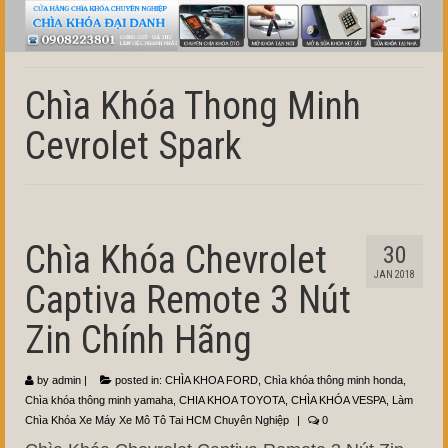
Chìa Khóa Thong Minh
Cevrolet Spark
Chìa Khóa Chevrolet
30
JAN 2018
Captiva Remote 3 Nút
Zin Chính Hãng
by
admin
|
posted in:
CHÌA KHOA FORD
,
Chìa khóa thông minh honda
,
Chìa khóa thông minh yamaha
,
CHIA KHOA TOYOTA
,
CHÌA KHÓA VESPA
,
Làm
Chìa Khóa Xe Máy Xe Mô Tô Tai HCM Chuyên Nghiệp
|
0