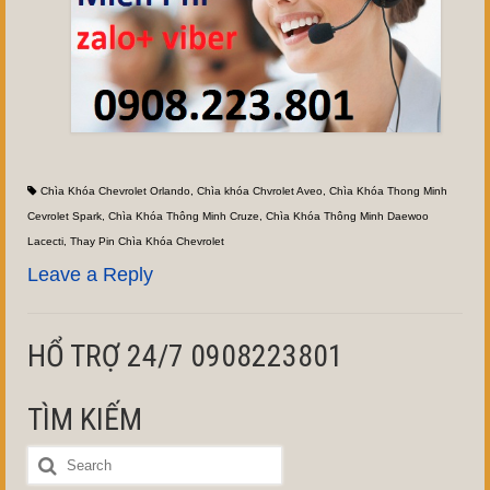
Chìa Khóa Chevrolet Orlando
,
Chìa khóa Chvrolet Aveo
,
Chìa Khóa Thong Minh
Cevrolet Spark
,
Chìa Khóa Thông Minh Cruze
,
Chìa Khóa Thông Minh Daewoo
Lacecti
,
Thay Pin Chìa Khóa Chevrolet
Leave a Reply
HỔ TRỢ 24/7 0908223801
TÌM KIẾM