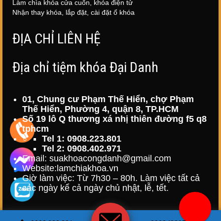
Làm chìa khóa cửa cuốn, khóa điện tử
Nhận thay khóa, lắp đặt, cài đặt ổ khóa
ĐỊA CHỈ LIÊN HỆ
Địa chỉ tiệm khóa Đại Danh
01, Chung cư Phạm Thế Hiển, chợ Phạm
Thế Hiển, Phường 4, quận 8, TP.HCM
Số 19 lô Q thương xá nhị thiên đường f5 q8
tphcm
Tel 1: 0908.223.801
Tel 2: 0908.402.971
Email: suakhoacongdanh@gmail.com
Website:
lamchiakhoa.vn
Giờ làm việc: Từ 7h30 – 80h. Làm việc tất cả
các ngày kể cả ngày chủ nhật, lễ, tết.
© Copyright Sửa Khóa Đại Danh, All rights reserved