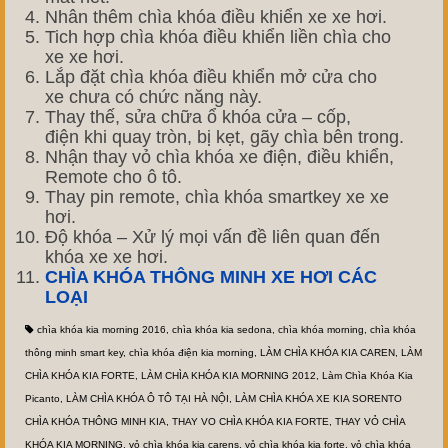
Nhân thêm
chìa khóa
điều khiển
xe
xe hơi
.
Tich hợp
chìa khóa
điều khiển liền chìa
cho
xe
xe hơi
.
Lắp đặt
chìa khóa
điều khiển mở cửa
cho
xe
chưa
có chức năng này.
Thay thế, sửa chữa ổ khóa
cửa – cốp,
điện
khi
quay tròn, bị kẹt
, gãy chìa bên trong.
Nhận thay vỏ chìa khóa xe
điện, điều khiển
,
Remote cho
ô tô
.
Thay pin remote, chìa khóa
smartkey
xe
xe
hơi
.
Độ khóa – Xử lý mọi vấn đề liên quan đến
khóa xe
xe hơi
.
CHÌA KHÓA THÔNG MINH XE HƠI CÁC
LOẠI
chìa khóa kia morning 2016
,
chìa khóa kia sedona
,
chìa khóa morning
,
chìa khóa
thông minh smart key
,
chìa khóa điện kia morning
,
LÀM CHÌA KHÓA KIA CAREN
,
LÀM
CHÌA KHÓA KIA FORTE
,
LÀM CHÌA KHÓA KIA MORNING 2012
,
Làm Chìa Khóa Kia
Picanto
,
LÀM CHÌA KHÓA Ô TÔ TẠI HÀ NỘI
,
LÀM CHÌA KHÓA XE KIA SORENTO
CHÌA KHÓA THÔNG MINH KIA
,
THAY VO CHÌA KHÓA KIA FORTE
,
THAY VỎ CHÌA
KHÓA KIA MORNING
,
vỏ chìa khóa kia carens
,
vỏ chìa khóa kia forte
,
vỏ chìa khóa