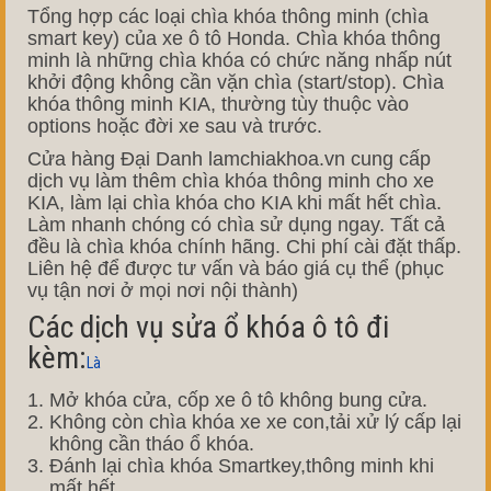
Tổng hợp các loại chìa khóa thông minh (chìa
smart key) của xe ô tô Honda. Chìa khóa thông
minh là những chìa khóa có chức năng nhấp nút
khởi động không cần vặn chìa (start/stop). Chìa
khóa thông minh KIA, thường tùy thuộc vào
options hoặc đời xe sau và trước.
Cửa hàng Đại Danh lamchiakhoa.vn cung cấp
dịch vụ làm thêm chìa khóa thông minh cho xe
KIA, làm lại chìa khóa cho KIA khi mất hết chìa.
Làm nhanh chóng có chìa sử dụng ngay. Tất cả
đều là chìa khóa chính hãng. Chi phí cài đặt thấp.
Liên hệ để được tư vấn và báo giá cụ thể (phục
vụ tận nơi ở mọi nơi nội thành)
Các dịch vụ sửa ổ khóa ô tô đi
kèm:
Là
Mở
khóa cửa, cốp
xe
ô tô
không
bung
cửa.
Không còn
chìa khóa xe
xe con,tải
xử lý
cấp
lại
không cần tháo ổ khóa.
Đánh
lại chìa khóa
Smartkey,thông minh
khi
mất hết.