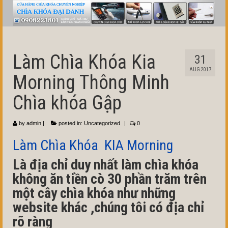
Làm Chìa Khóa Kia
31
AUG 2017
Morning Thông Minh
Chìa khóa Gập
by
admin
|
posted in:
Uncategorized
|
0
Làm Chìa Khóa KIA Morning
Là địa chỉ duy nhất làm chìa khóa
không ăn tiền cò 30 phần trăm trên
một cây chìa khóa như những
website khác ,chúng tôi có địa chỉ
rõ ràng