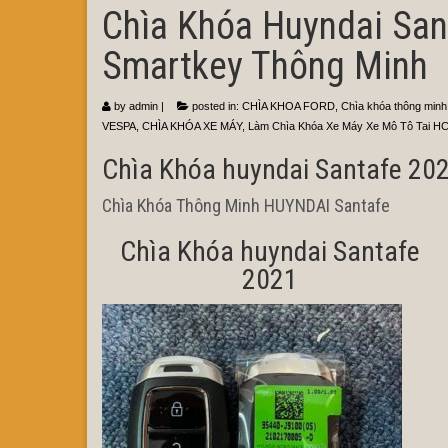
Chìa Khóa Huyndai San
Smartkey Thông Minh
by
admin
|
posted in:
CHÌA KHOA FORD
,
Chìa khóa thông minh
VESPA
,
CHÌA KHÓA XE MÁY
,
Làm Chìa Khóa Xe Máy Xe Mô Tô Tai H
Chìa Khóa huyndai Santafe 20
Chìa Khóa Thông Minh HUYNDAI Santafe
Chìa Khóa huyndai Santafe
2021