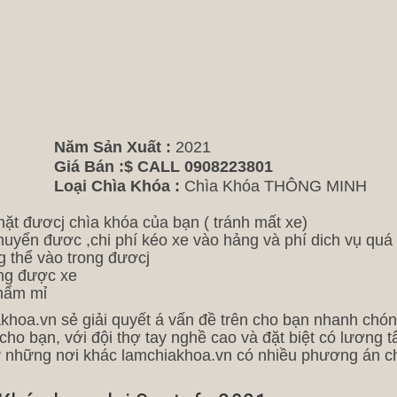
Năm Sản Xuất :
2021
Giá Bán :
$ CALL 0908223801
Loại Chìa Khóa :
Chìa Khóa THÔNG MINH
hặt đươcj chìa khóa của bạn ( tránh mất xe)
huyển đươc ,chi phí kéo xe vào hảng và phí dich vụ quá
g thể vào trong đươcj
ộng được xe
thẩm mỉ
hoa.vn sẻ giải quyết á vấn đề trên cho bạn nhanh chón
cho bạn, với đội thợ tay nghề cao và đặt biệt có lương 
 những nơi khác lamchiakhoa.vn có nhiều phương án c