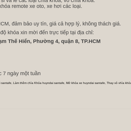
và lẻ các loại chìa khóa, vỏ chìa khóa.
hóa remote xe oto, xe hơi các loại.
M, đảm bảo uy tín, giá cả hợp lý, không thách giá.
 khóa xin mời đến trực tiếp tại địa chỉ:
ạm Thế Hiển, Phường 4, quận 8, TP.HCM
c 7 ngày một tuần
 santafe
,
Làm thêm chìa Khóa huyndai santafe
,
Mở khóa xe huyndai santafe
,
Thay vỏ vhìa khó