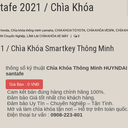
tafe 2021 / Chìa Khóa
 honda
,
Chìa khóa thông minh yamaha
,
CHIA KHOA TOYOTA
,
CHÌA KHÓA VESPA
,
CHÌA K
CM Chuyên Nghiệp
,
LÀM LẠI CHÌA KHÓA XE MÁY
|
0
21 / Chìa Khóa Smartkey Thông Minh
thông số kỷ thuật
Chìa Khóa Thông Minh HUYNDAI
santafe
Giá Bán : 0 VNĐ
Cam kết bán đúng hàng chính hãng 100%.
Đảm bảo Giá tốt nhất cho khách hàng.
Đảm bảo Uy Tín – Chuyên Nghiệp – Tận Tình.
Mở và làm chìa khóa tận nơi – Hỗ trợ trên toàn quốc
Điện thoại tư vấn :
0908-223-801