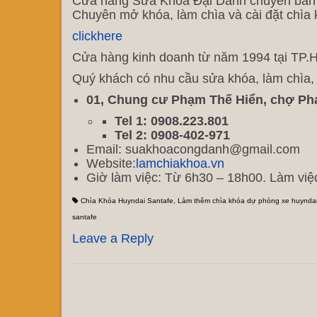
Cửa hàng Sửa Khóa Đại Danh chuyên bán sỉ 
Chuyên mở khóa, làm chìa và cài đặt chìa k
clickhere
Cửa hàng kinh doanh từ năm 1994 tại TP.HC
Quý khách có nhu cầu sửa khóa, làm chìa, độ
01, Chung cư Phạm Thế Hiển, chợ Ph
Tel 1: 0908.223.801
Tel 2: 0908-402-971
Email: suakhoacongdanh@gmail.com
Website:
lamchiakhoa.vn
Giờ làm việc: Từ 6h30 – 18h00. Làm việ
Chìa Khóa Huyndai Santafe
,
Làm thêm chìa khóa dự phòng xe huyndai
santafe
Leave a Reply