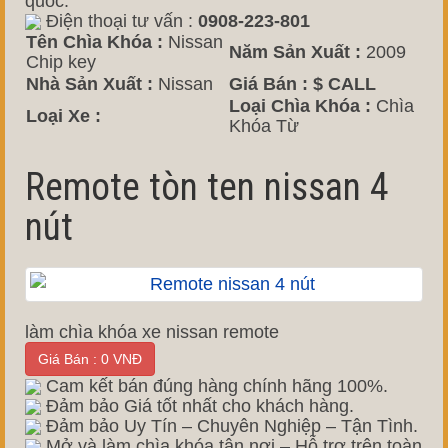
quốc.
Điện thoại tư vấn :
0908-223-801
Tên Chìa Khóa :
Nissan
Năm Sản Xuất :
2009
Chip key
Nhà Sản Xuất :
Nissan
Giá Bán :
$ CALL
Loại Chìa Khóa :
Chìa
Loại Xe :
Khóa Từ
Remote tòn ten nissan 4
nút
làm chìa khóa xe nissan remote
Giá Bán : 0 VNĐ
Cam kết bán đúng hàng chính hãng 100%.
Đảm bảo Giá tốt nhất cho khách hàng.
Đảm bảo Uy Tín – Chuyên Nghiệp – Tận Tình.
Mở và làm chìa khóa tận nơi – Hỗ trợ trên toàn