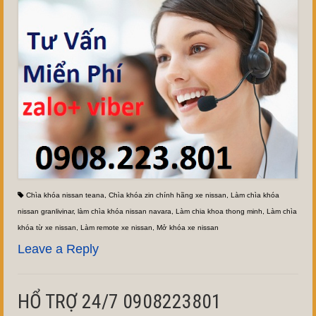
Chìa khóa nissan teana
,
Chìa khóa zin chính hãng xe nissan
,
Làm chìa khóa
nissan granlivinar
,
làm chìa khóa nissan navara
,
Làm chia khoa thong minh
,
Làm chìa
khóa từ xe nissan
,
Làm remote xe nissan
,
Mở khóa xe nissan
Leave a Reply
HỔ TRỢ 24/7 0908223801