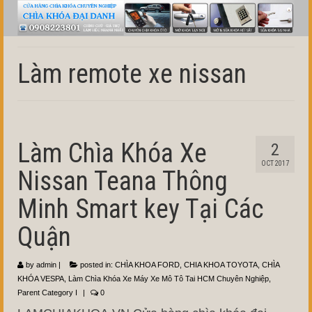
Làm remote xe nissan
Làm Chìa Khóa Xe
2
OCT 2017
Nissan Teana Thông
Minh Smart key Tại Các
Quận
by
admin
|
posted in:
CHÌA KHOA FORD
,
CHIA KHOA TOYOTA
,
CHÌA
KHÓA VESPA
,
Làm Chìa Khóa Xe Máy Xe Mô Tô Tai HCM Chuyên Nghiệp
,
Parent Category I
|
0