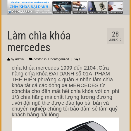
Làm chìa khóa
28
JUN 2017
mercedes
by
admin
|
posted in:
Uncategorized
|
1
chìa khóa mercedes 1999 đến 2104 .Cửa
hàng chìa khóa ĐAI DANH số 01A PHẠM
THẾ HIỂN phường 4 quận 8 nhận làm chìa
khóa tất cả các dòng xe MERCEDES từ
cònchìa cho đến mất hết chìa khóa với chi phí
1/3 chìa hãng mà chất lượng tương đương
,,với đội ngũ thợ được đào tạo bài bản và
chuyên nghiệp chúng tôi bảo đảm sẻ làm quý
khách hàng hài lòng