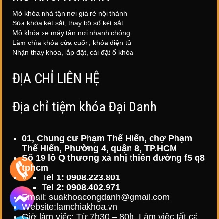
Mở khóa nhà tận nơi giá rẻ nội thành
Sửa khóa két sắt, thay bộ số két sắt
Mở khóa xe máy tận nơi nhanh chóng
Làm chìa khóa cửa cuốn, khóa điện tử
Nhận thay khóa, lắp đặt, cài đặt ổ khóa
ĐỊA CHỈ LIÊN HỆ
Địa chỉ tiệm khóa Đại Danh
01, Chung cư Phạm Thế Hiển, chợ Phạm
Thế Hiển, Phường 4, quận 8, TP.HCM
Số 19 lô Q thương xá nhị thiên đường f5 q8
tphcm
Tel 1: 0908.223.801
Tel 2: 0908.402.971
Email: suakhoacongdanh@gmail.com
Website:
lamchiakhoa.vn
Giờ làm việc: Từ 7h30 – 80h. Làm việc tất cả