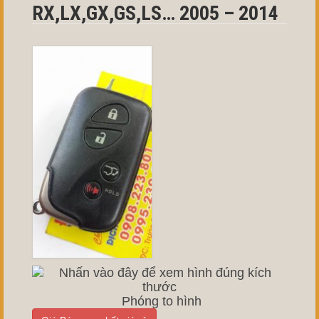
RX,LX,GX,GS,LS… 2005 – 2014
Phóng to hình