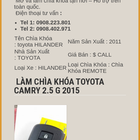
Mở và làm chìa khóa tận nơi – Hỗ trợ trên
toàn quốc.
Điện thoại tư vấn
:
Tel 1: 0908.223.801
Tel 2: 0908.402.971
Tên Chìa Khóa
Năm Sản Xuất : 2011
: toyota HILANDER
Nhà Sản Xuất
Giá Bán : $ CALL
: TOYOTA
Loại Chìa Khóa : Chìa
Loại Xe : HILANDER
Khóa REMOTE
LÀM CHÌA KHÓA TOYOTA
CAMRY 2.5 G 2015