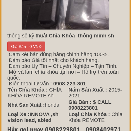
thông số kỷ thuật
Chìa Khóa thông minh sh
Giá Bán : 0 VNĐ
Cam kết bán đúng hàng chính hãng 100%.
Đảm bảo Giá tốt nhất cho khách hàng.
Đảm bảo Uy Tín – Chuyên Nghiệp – Tận Tình.
Mở và làm chìa khóa tận nơi – Hỗ trợ trên toàn
quốc.
Điện thoại tư vấn :
0908-223-801
Tên Chìa Khóa :
CHÌA
Năm Sản Xuất :
2015-
KHÓA REMOTE sh
2021
Giá Bán :
$ CALL
Nhà Sản Xuất :
honda
0908223801
Loại Xe :INNOVA ,sh
Loại Chìa Khóa :
Chìa
vision lead, abled
Khóa REMOTE
Hảy gọi ngay 0908223801 , 0908402971