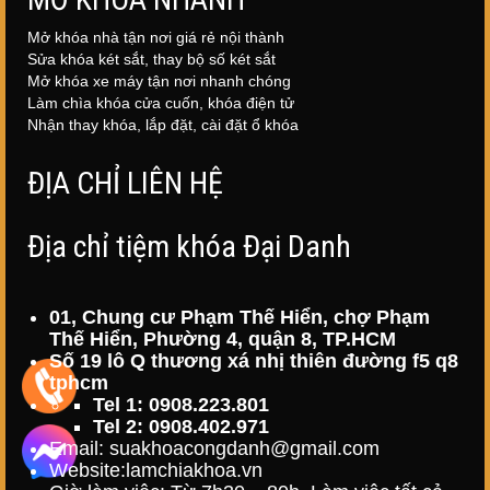
Mở khóa nhà tận nơi giá rẻ nội thành
Sửa khóa két sắt, thay bộ số két sắt
Mở khóa xe máy tận nơi nhanh chóng
Làm chìa khóa cửa cuốn, khóa điện tử
Nhận thay khóa, lắp đặt, cài đặt ổ khóa
ĐỊA CHỈ LIÊN HỆ
Địa chỉ tiệm khóa Đại Danh
01, Chung cư Phạm Thế Hiển, chợ Phạm
Thế Hiển, Phường 4, quận 8, TP.HCM
Số 19 lô Q thương xá nhị thiên đường f5 q8
tphcm
Tel 1: 0908.223.801
Tel 2: 0908.402.971
Email: suakhoacongdanh@gmail.com
Website:
lamchiakhoa.vn