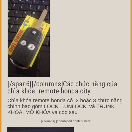
[/span6][/columns]Các chức năng của
chìa khóa remote honda city
Chìa khóa remote honda có 2 hoặc 3 chức năng
chính bao gồm LOCK, .UNLOCK và TRUNK
KHÓA. MỞ KHÓA và cóp sau
[columns] [span6]add content here