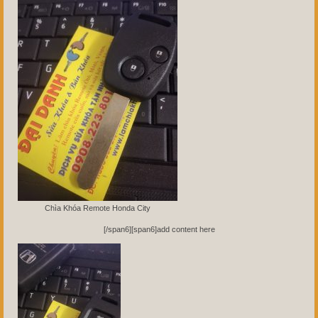
Chìa Khóa Remote Honda City
[/span6][span6]add content here