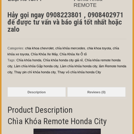
REMOTE
Hảy gọi ngay 0908223801 , 0908402971
để được tư vấn và báo giá tốt nhất hoặc
zalo
Categories:
chia khoa chevrolet
,
chìa khóa mercedes
,
chia khoa toyota
,
chìa
khóa xe toyota
,
Chìa Khóa Xe Máy
,
Chìa Khóa Xe Ô tô
Tags:
Chìa khóa honda
,
Chìa khóa honda city giá rẻ
,
Chìa khóa remote honda
city
,
Làm chìa khóa Gập honda city
,
Làm chìa khóa honda city
,
làm Remote honda
city
,
Thay pin chì khóa honda city
,
Thay vỏ chìa khóa honda City
Description
Reviews (0)
Product Description
Chìa Khóa Remote Honda City