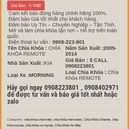
Giá Bán : 0 VNĐ
Cam kết bán đúng hàng chính hãng 100%.
Đảm bảo Giá tốt nhất cho khách hàng.
Đảm bảo Uy Tín – Chuyên Nghiệp – Tận Tình.
Mở và làm chìa khóa tận nơi – Hỗ trợ trên toàn
quốc.
Điện thoại tư vấn :
0908-223-801
Tên Chìa Khóa :
CHÌA
Năm Sản Xuất :2005-
KHÓA REMOTE
2014
Giá Bán :
$ CALL
Nhà Sản Xuất :
KIA
0908223801
Loại Chìa Khóa :
Chìa
Loại Xe :MORNING
Khóa REMOTE
Hảy gọi ngay 0908223801 , 0908402971
để được tư vấn và báo giá tốt nhất hoặc
zalo
Categories:
chia khoa chevrolet
,
chìa khóa mercedes
,
Chìa Khóa Orlando
,
chia
khoa toyota
,
chìa khóa xe toyota
,
Chìa Khóa Xe Máy