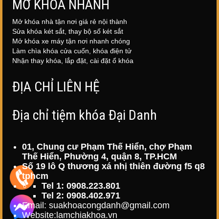
MỞ KHÓA NHANH
Mở khóa nhà tận nơi giá rẻ nội thành
Sửa khóa két sắt, thay bộ số két sắt
Mở khóa xe máy tận nơi nhanh chóng
Làm chìa khóa cửa cuốn, khóa điện tử
Nhận thay khóa, lắp đặt, cài đặt ổ khóa
ĐỊA CHỈ LIÊN HỆ
Địa chỉ tiệm khóa Đại Danh
01, Chung cư Phạm Thế Hiển, chợ Phạm
Thế Hiển, Phường 4, quận 8, TP.HCM
Số 19 lô Q thương xá nhị thiên đường f5 q8
tphcm
Tel 1: 0908.223.801
Tel 2: 0908.402.971
Email: suakhoacongdanh@gmail.com
Website:
lamchiakhoa.vn