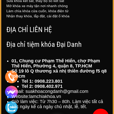
Sửa khóa két sắt, thay bộ số két sắt
Mở khóa xe máy tận nơi nhanh chóng
Làm chìa khóa cửa cuốn, khóa điện tử
Nhận thay khóa, lắp đặt, cài đặt ổ khóa
ĐỊA CHỈ LIÊN HỆ
Địa chỉ tiệm khóa Đại Danh
01, Chung cư Phạm Thế Hiển, chợ Phạm
Thế Hiển, Phường 4, quận 8, TP.HCM
Số 19 lô Q thương xá nhị thiên đường f5 q8
tphcm
Tel 1: 0908.223.801
Tel 2: 0908.402.971
Email: suakhoacongdanh@gmail.com
Website:
lamchiakhoa.vn
Giờ làm việc: Từ 7h30 – 80h. Làm việc tất cả
các ngày kể cả ngày chủ nhật, lễ, tết.