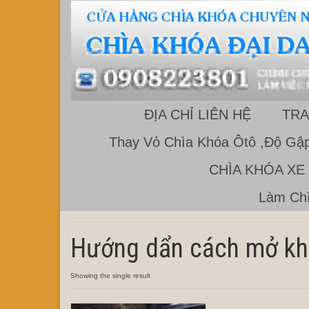
ĐỊA CHỈ LIÊN HỆ
TRA
Thay Vỏ Chìa Khóa Ôtô ,Độ Gập
CHÌA KHÓA XE
Làm Chì
Hướng dẩn cách mở k
Showing the single result