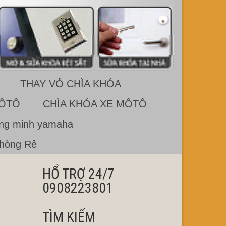
THAY VỎ CHÌA KHÓA
 ÔTÔ
CHÌA KHÓA XE MÔTÔ
ông minh yamaha
Phòng Rẻ
HỔ TRỢ 24/7
0908223801
TÌM KIẾM