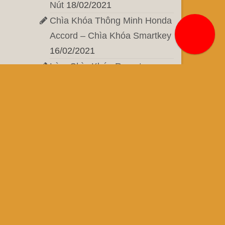
Nút
18/02/2021
Chìa Khóa Thông Minh Honda
Accord – Chìa Khóa Smartkey
16/02/2021
Làm Chìa Khóa Remote
Honda Accord – Chìa Khóa
Honda 4 Nút
15/02/2021
Làm Chìa Khóa Thông Minh
Honda Crv – Chìa Khóa
Smartkey 2 Nút
23/01/2021
Chìa Khóa Remote Isuzu
Dmax 2012 – Chìa Khóa
Remote 2 Nút
13/01/2021
Chìa Khóa Thông Minh Lexus
Rx 350 – Chìa Khóa Smartkey