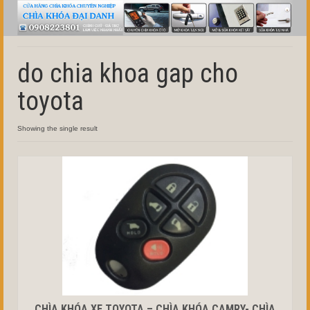
do chia khoa gap cho
toyota
Showing the single result
CHÌA KHÓA XE TOYOTA – CHÌA KHÓA CAMRY- CHÌA